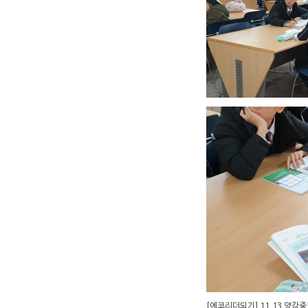
[에코리더되기] 11.13 양감