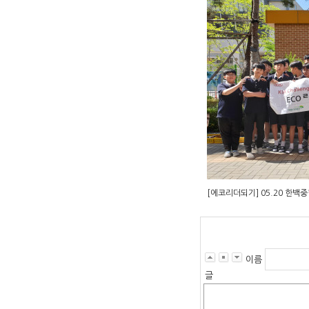
[에코리더되기] 05.20 한백
이름
글