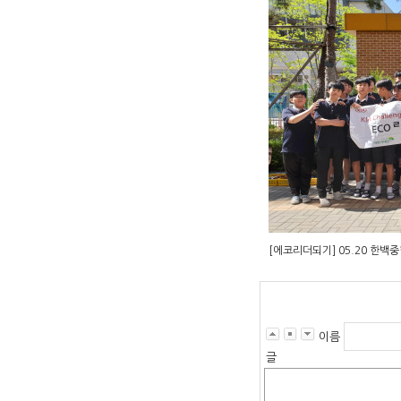
[에코리더되기] 05.20 한백
이름
글