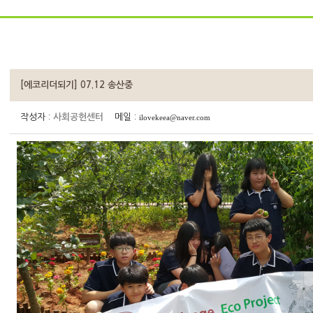
[에코리더되기] 07.12 송산중
작성자 :
사회공헌센터
메일 :
ilovekeea@naver.com