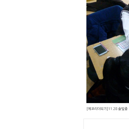
[에코리더되기]11.28 솔빛중