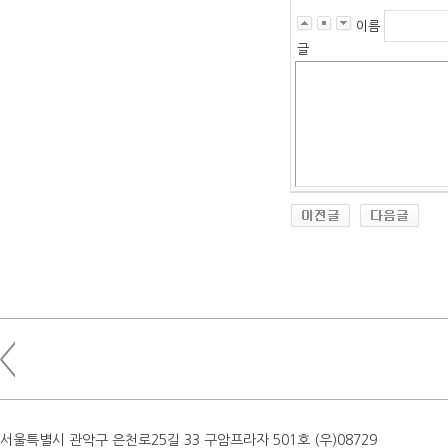
이름
글
서울특별시 관악구 은천로25길 33 구암프라자 501호 (우)08729