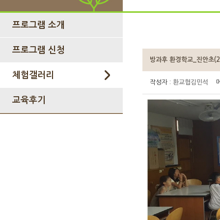
프로그램 소개
프로그램 신청
방과후 환경학교_진안초(201
체험갤러리
작성자 :
환교협김민석
메
교육후기