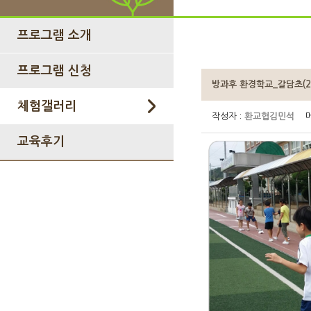
프로그램 소개
프로그램 신청
방과후 환경학교_갈담초(201
체험갤러리
작성자 :
환교협김민석
메
교육후기