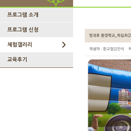
프로그램 소개
프로그램 신청
방과후 환경학교_하길초(201
체험갤러리
작성자 :
환교협김민석
메
교육후기