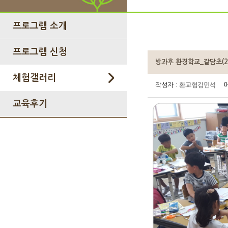
프로그램 소개
프로그램 신청
방과후 환경학교_갈담초(201
체험갤러리
작성자 :
환교협김민석
메
교육후기