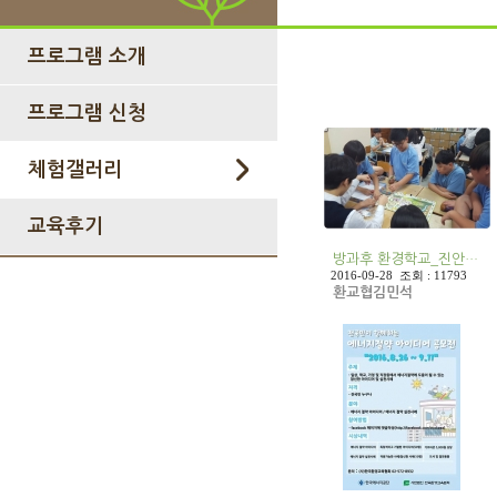
프로그램 소개
프로그램 신청
체험갤러리
교육후기
방과후 환경학교_진안…
2016-09-28 조회 : 11793
환교협김민석